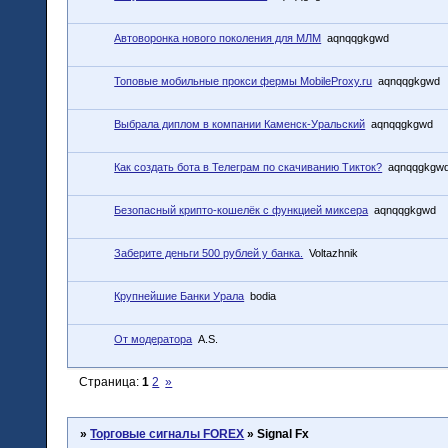
Автоворонка нового поколения для МЛМ
aqnqqgkgwd
Топовые мобильные прокси фермы MobileProxy.ru
aqnqqgkgwd
Выбрала диплом в компании Каменск-Уральский
aqnqqgkgwd
Как создать бота в Телеграм по скачиванию Тикток?
aqnqqgkgw
Безопасный крипто-кошелёк с функцией миксера
aqnqqgkgwd
Заберите деньги 500 рублей у банка.
Voltazhnik
Крупнейшие Банки Урала
bodia
От модератора
A.S.
Страница:
1
2
»
»
Торговые сигналы FOREX
»
Signal Fx