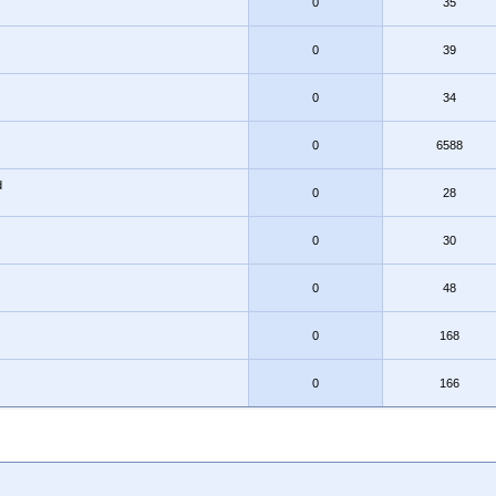
0
35
0
39
0
34
0
6588
d
0
28
0
30
0
48
0
168
0
166