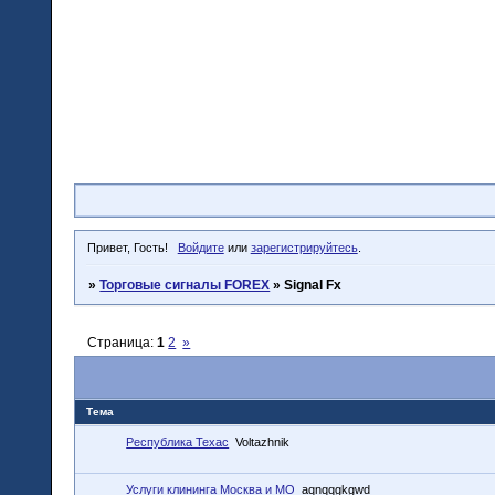
Привет, Гость!
Войдите
или
зарегистрируйтесь
.
»
Торговые сигналы FOREX
»
Signal Fx
Страница:
1
2
»
Тема
Республика Техас
Voltazhnik
Услуги клининга Москва и МО
aqnqqgkgwd